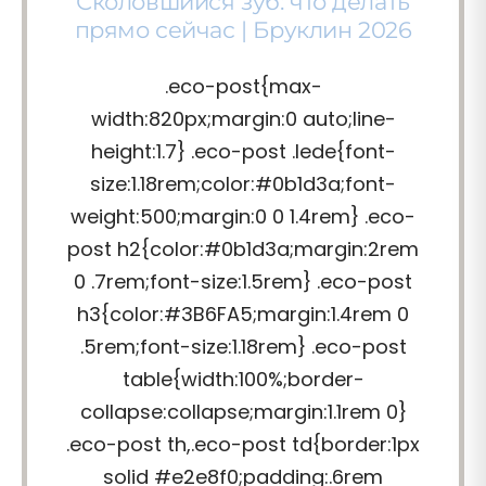
Сколовшийся зуб: что делать
прямо сейчас | Бруклин 2026
.eco-post{max-
width:820px;margin:0 auto;line-
height:1.7} .eco-post .lede{font-
size:1.18rem;color:#0b1d3a;font-
weight:500;margin:0 0 1.4rem} .eco-
post h2{color:#0b1d3a;margin:2rem
0 .7rem;font-size:1.5rem} .eco-post
h3{color:#3B6FA5;margin:1.4rem 0
.5rem;font-size:1.18rem} .eco-post
table{width:100%;border-
collapse:collapse;margin:1.1rem 0}
.eco-post th,.eco-post td{border:1px
solid #e2e8f0;padding:.6rem