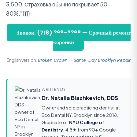
3,500. Страховка обычно покрывает 50-
80%.”}}]}
Звонок: (718) 368-3368 — Срочный ремонт
коронки
English version:
Broken Crown — Same-Day Brooklyn Repair
WRITTEN BY
Dr. Natalia Blazhkevich, DDS
Owner and sole practicing dentist at
Eco Dental NY, Brooklyn since 2018.
Graduate of
NYU College of
Dentistry
. 4.8★ from 90+ Google
reviews. Treats patients in
5