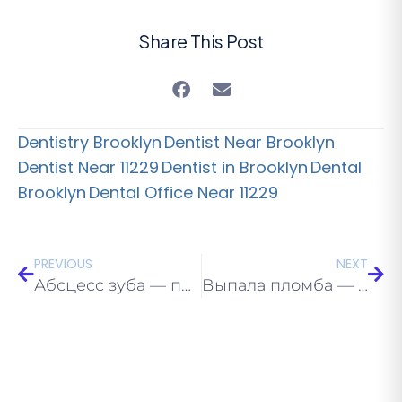
Share This Post
Dentistry Brooklyn
Dentist Near Brooklyn
Dentist Near 11229
Dentist in Brooklyn
Dental
Brooklyn
Dental Office Near 11229
PREVIOUS
NEXT
Абсцесс зуба — признаки и срочное лечение | Eco Dental NY Бруклин
Выпала пломба — что делать и сколько стоит замена | Eco Dental NY Бруклин