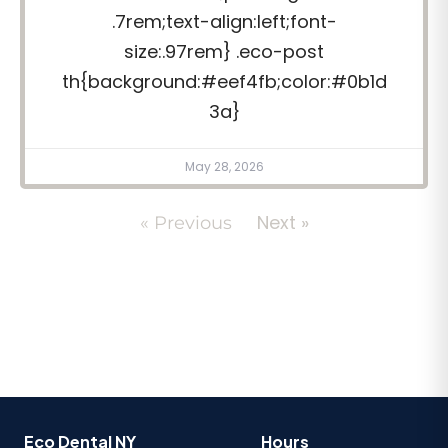
.7rem;text-align:left;font-
size:.97rem} .eco-post
th{background:#eef4fb;color:#0b1d
3a}
May 28, 2026
Next »
« Previous
Eco Dental NY
Hours