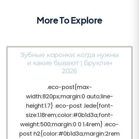
More To Explore
Зубные коронки: когда нужны
и какие бывают | Бруклин
2026
.eco-post{max-
width:820px;margin:0 auto;line-
height:1.7} .eco-post .lede{font-
size:1.18rem;color:#0b1d3a;font-
weight:500;margin:0 0 1.4rem} .eco-
post h2{color:#0b1d3a;margin:2rem