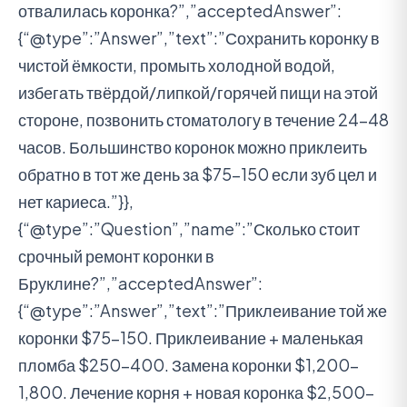
отвалилась коронка?”,”acceptedAnswer”:
{“@type”:”Answer”,”text”:”Сохранить коронку в
чистой ёмкости, промыть холодной водой,
избегать твёрдой/липкой/горячей пищи на этой
стороне, позвонить стоматологу в течение 24-48
часов. Большинство коронок можно приклеить
обратно в тот же день за $75-150 если зуб цел и
нет кариеса.”}},
{“@type”:”Question”,”name”:”Сколько стоит
срочный ремонт коронки в
Бруклине?”,”acceptedAnswer”:
{“@type”:”Answer”,”text”:”Приклеивание той же
коронки $75-150. Приклеивание + маленькая
пломба $250-400. Замена коронки $1,200-
1,800. Лечение корня + новая коронка $2,500-