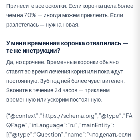
Принесите все осколки. Если коронка цела более
чем на 70% — иногда можем приклеить. Если
разлетелась — нужна новая.
У меня временная коронка отвалилась —
те же инструкции?
Да, но срочнее. Временные коронки обычно
ставят во время лечения корня или пока ждут
постоянную. Зуб под ней более чувствителен.
Звоните в течение 24 часов — приклеим
временную или ускорим постоянную.
{“@context”:”https://schema.org”,”@type”:”FA
QPage”,”inLanguage”:”ru”,”mainEntity”:
[{“@type”:”Question”,”name”:”Что делать если