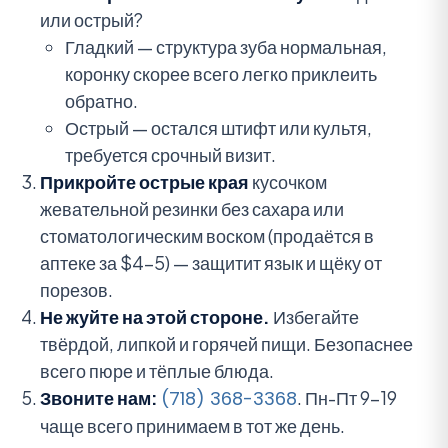
или острый?
Гладкий — структура зуба нормальная,
коронку скорее всего легко приклеить
обратно.
Острый — остался штифт или культя,
требуется срочный визит.
Прикройте острые края
кусочком
жевательной резинки без сахара или
стоматологическим воском (продаётся в
аптеке за $4-5) — защитит язык и щёку от
порезов.
Не жуйте на этой стороне.
Избегайте
твёрдой, липкой и горячей пищи. Безопаснее
всего пюре и тёплые блюда.
Звоните нам:
(718) 368-3368
. Пн-Пт 9-19
чаще всего принимаем в тот же день.