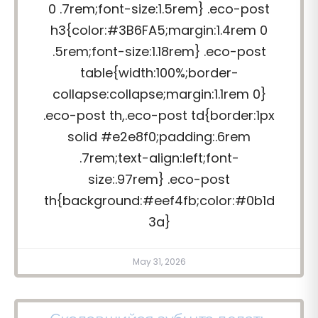
0 .7rem;font-size:1.5rem} .eco-post
h3{color:#3B6FA5;margin:1.4rem 0
.5rem;font-size:1.18rem} .eco-post
table{width:100%;border-
collapse:collapse;margin:1.1rem 0}
.eco-post th,.eco-post td{border:1px
solid #e2e8f0;padding:.6rem
.7rem;text-align:left;font-
size:.97rem} .eco-post
th{background:#eef4fb;color:#0b1d
3a}
May 31, 2026