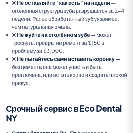
❌
Не оставляйте “как есть” на недели
—
оголённая структура зуба разрушается за 2-4
недели. Ранее обработанный зуб уязвимее,
чем натуральная эмаль.
❌
Не жуйте на оголённом зубе
— может
треснуть, превратив ремонт за $150 в
проблему за $3,000.
❌
Не пытайтесь сами вставить коронку
—
без цемента она может упасть и быть
проглочена, или встать криво и создать плохой
прикус.
Срочный сервис в Eco Dental
NY
Слоты без записи Пн-Пт
для срочных