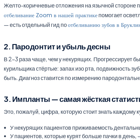
Желто-коричневые отложения на язычной стороне п
отбеливание Zoom в нашей практике
помогает осветл
— есть отдельный гид по
отбеливанию зубов в Брукли
2. Пародонтит и убыль десны
В 2–3 раза чаще, чем у некурящих. Прогрессирует бы
курильщика стёртые: запах изо рта, подвижность зу
быть. Диагноз ставится по измерению пародонтальн
3. Импланты — самая жёсткая статист
Это, пожалуй, цифра, которую стоит знать каждому 
У некурящих пациентов приживаемость денталь
У пациентов, которые курят больше пачки в день,