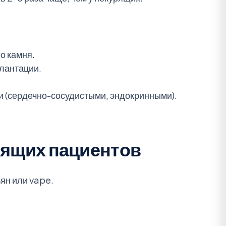
о камня.
плантации.
ми (сердечно-сосудистыми, эндокринными).
рящих пациентов
ьян или vape.