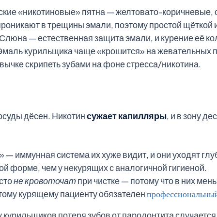
кие «никотиновые» пятна — желтовато-коричневые, о
роникают в трещины эмали, поэтому простой щёткой и
Слюна — естественная защита эмали, и курение её ко
маль курильщика чаще «крошится» на жевательных п
вычке скрипеть зубами на фоне стресса/никотина.
сосуды дёсен. Никотин
сужает капилляры
, и в зону 
 — иммунная система их хуже видит, и они уходят глу
ой форме, чем у некурящих с аналогичной гигиеной.
асто
не кровоточат
при чистке — потому что в них мень
этому курящему пациенту обязателен
профессиональный
 у курильщиков потеря зубов от пародонтита случается