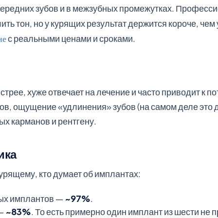
ередних зубов и в межзубных промежутках. Професси
ить тон, но у курящих результат держится короче, чем
не
с реальными ценами и сроками.
стрее, хуже отвечает на лечение и часто приводит к п
бов, ощущение «удлинения» зубов (на самом деле это
ых карманов и рентгену.
ика
курящему, кто думает об имплантах:
ных имплантов —
~97%
.
 —
~83%
. То есть примерно один имплант из шести не 