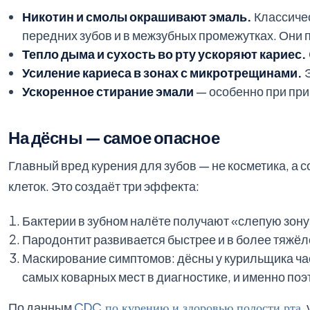
Никотин и смолы окрашивают эмаль.
Классичес
передних зубов и в межзубных промежутках. Они п
Тепло дыма и сухость во рту ускоряют кариес.
Усиление кариеса в зонах с микротрещинами.
Э
Ускоренное стирание эмали
— особенно при при
На дёсны — самое опасное
Главный вред курения для зубов — не косметика, а 
клеток. Это создаёт три эффекта:
Бактерии в зубном налёте получают «слепую зону»
Пародонтит развивается быстрее и в более тяжёл
Маскирование симптомов: дёсны у курильщика ч
самых коварных мест в диагностике, и именно по
По данным
CDC по курению и здоровью полости рта
,