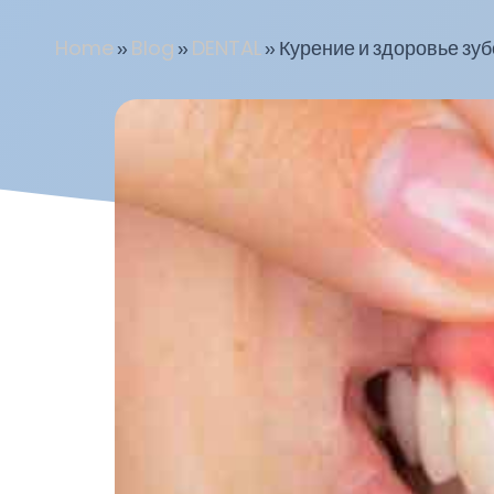
Home
»
Blog
»
DENTAL
»
Курение и здоровье зуб