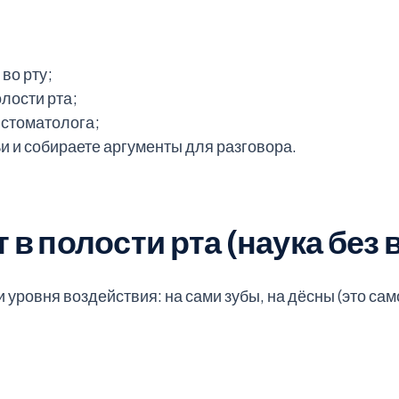
во рту;
олости рта;
 стоматолога;
ьи и собираете аргументы для разговора.
в полости рта (наука без 
уровня воздействия: на сами зубы, на дёсны (это само