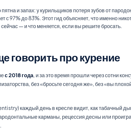
 пятна и запах: у курильщиков потеря зубов от пародо
ает с 97% до 83%. Этот гид объясняет, что именно ник
 сейчас — и что меняется, если вы решите бросать.
е говорить про курение
не
с 2018 года
, и за это время прошли через сотни конс
изаторства, без «бросьте сегодня же», без «вы плохо
tistry) каждый день в кресле видит, как табачный дым
 пародонтальные карманы, рецессия десны или проигра
.