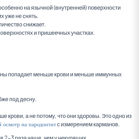
собенно на язычной (внутренней) поверхности
х уже не снять.
личество снижает.
оверхностях и пришеечных участках.
десны попадает меньше крови и меньше иммунных
бже под десну.
ше крови, а не потому, что они здоровы. Это одно из
 осмотр на пародонтит
с измерением карманов.
 в 2–3 раза чаще, чем у некурящих.