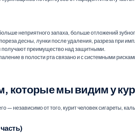
больше неприятного запаха, больше отложений зубног
пореза десны, лунки после удаления, разреза при им
и получают преимущество над защитными.
аление в полости рта связано и с системными риска
м, которые мы видим у ку
го — независимо от того, курит человек сигареты, кал
 часть)