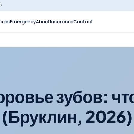
-7
vices
Emergency
About
Insurance
Contact
оровье зубов: чт
(Бруклин, 2026)