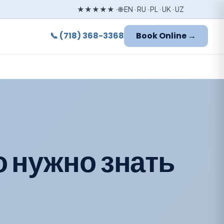
★★★★★ · 🌐 EN · RU · PL · UK · UZ
📞 (718) 368-3368
Book Online →
о нужно знать