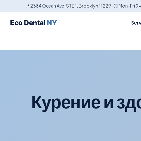
📍 2384 Ocean Ave, STE 1, Brooklyn 11229 · 🕒 Mon-Fri 9
Eco Dental
NY
Ser
Курение и зд